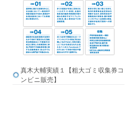
真木大輔実績１【粗大ゴミ収集券コ
ンビニ販売】