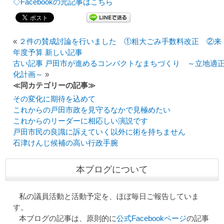
◇Facebookの元記事はこちら
«
２件の賛成討論を行いました ①粗大ごみ手数料改正 ②来
年度予算 新しい記事
古い記事 戸田市が進めるコンパクトなまちづくり ～立地適
化計画～
»
≪同カテゴリーの記事≫
その変化に期待を込めて
これからの戸田市政を見守るなかで見極めたい
これからのリーダーに相応しい演説です
戸田市民の良識に訴えていく以外に術を持ちません
石津けんじ候補の高い行政手腕
本ブログについて
私の議員活動と活動予定を、ほぼ毎日ご報告していま
す。
本ブログの記事は、原則的に
公式Facebookページ
の記事