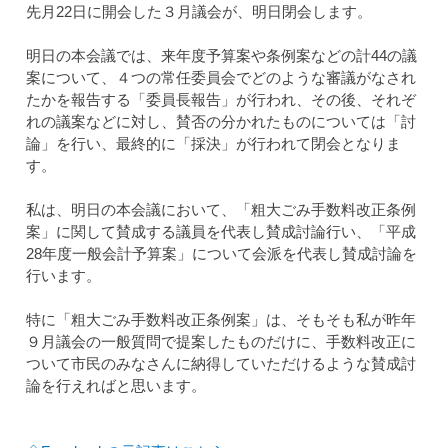
先月22日に開会した３月議会が、明日閉会します。
明日の本会議では、来年度予算案や条例案などの計44の議
案について、４つの常任委員会でどのような審議がなされ
たかを報告する「委員長報告」が行われ、その後、それぞ
れの議案などに対し、賛否の分かれたものについては「討
論」を行い、最終的に「採決」が行われて閉会となりま
す。
私は、明日の本会議において、「粗大ごみ手数料改正条例
案」に関して賛成する議員を代表し賛成討論行い、「平成
28年度一般会計予算案」について会派を代表し賛成討論を
行います。
特に「粗大ごみ手数料改正条例案」は、そもそも私が昨年
９月議会の一般質問で提案したものだけに、手数料改正に
ついて市民のみなさんに納得していただけるような賛成討
論を行えればと思います。