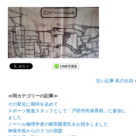
古い記事 私の出自
≪同カテゴリーの記事≫
その変化に期待を込めて
スポーツ推進スタッフとして「戸田市民体育祭」に参加し
ました
ノーベル物理学者の梶田隆章氏をお招きしました
神保市長からの３つの宿題