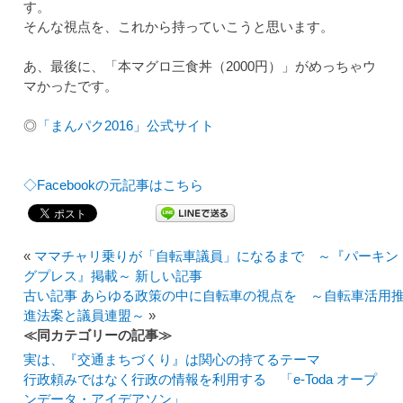
す。
そんな視点を、これから持っていこうと思います。
あ、最後に、「本マグロ三食丼（2000円）」がめっちゃウ
マかったです。
◎
「まんパク2016」公式サイト
◇Facebookの元記事はこちら
«
ママチャリ乗りが「自転車議員」になるまで ～『パーキン
グプレス』掲載～ 新しい記事
古い記事 あらゆる政策の中に自転車の視点を ～自転車活用
進法案と議員連盟～
»
≪同カテゴリーの記事≫
実は、『交通まちづくり』は関心の持てるテーマ
行政頼みではなく行政の情報を利用する 「e-Toda オープ
ンデータ・アイデアソン」