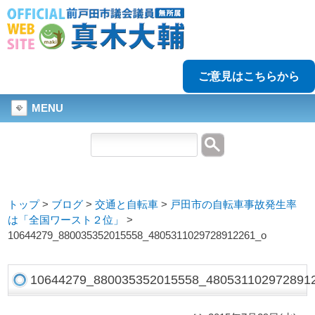
ご意見はこちらから
MENU
トップ
>
ブログ
>
交通と自転車
>
戸田市の自転車事故発生率
は「全国ワースト２位」
>
10644279_880035352015558_4805311029728912261_o
10644279_880035352015558_480531102972891