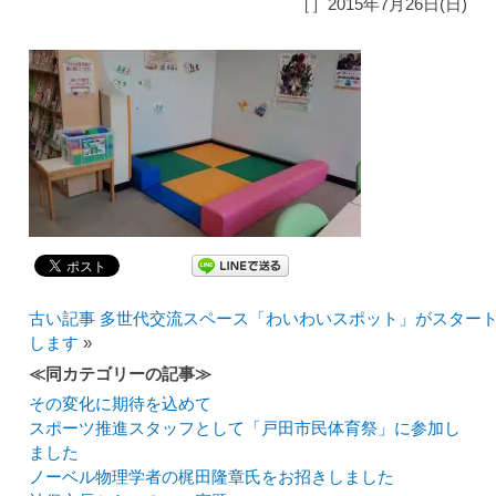
［］2015年7月26日(日)
古い記事 多世代交流スペース「わいわいスポット」がスター
します
»
≪同カテゴリーの記事≫
その変化に期待を込めて
スポーツ推進スタッフとして「戸田市民体育祭」に参加し
ました
ノーベル物理学者の梶田隆章氏をお招きしました