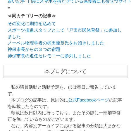
古い記事 子供にスマホを持たせている保護者にも役立つサイ
»
≪同カテゴリーの記事≫
その変化に期待を込めて
スポーツ推進スタッフとして「戸田市民体育祭」に参加し
ました
ノーベル物理学者の梶田隆章氏をお招きしました
神保市長からの３つの宿題
神保市長の退任セレモニーに参列しました
本ブログについて
私の議員活動と活動予定を、ほぼ毎日ご報告していま
す。
本ブログの記事は、原則的に
公式Facebookページ
の記事
を転載したものです。
転載は数日以内に行っており、またその際に一部加筆修
正を施しているものがございます。
なお、内容別アーカイブにおける記事の分類は大まかな