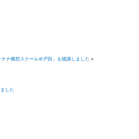
ラチナ構想スクール＠戸田」を聴講しました
»
しました