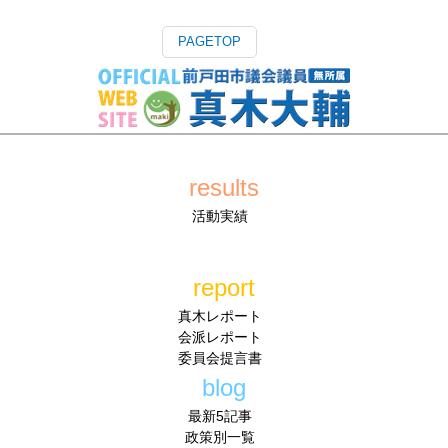
PAGETOP
results
活動実績
report
真木レポート
会派レポート
委員会提言書
blog
最新5記事
政策別一覧