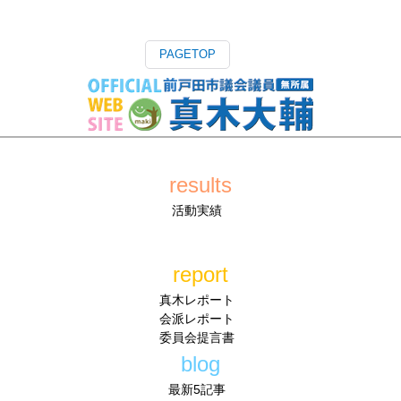
PAGETOP
results
活動実績
report
真木レポート
会派レポート
委員会提言書
blog
最新5記事