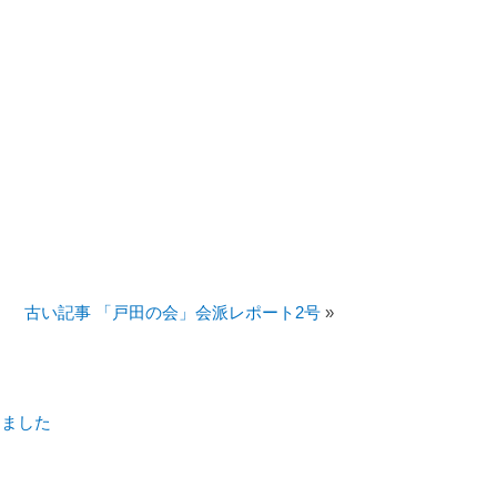
古い記事 「戸田の会」会派レポート2号
»
しました