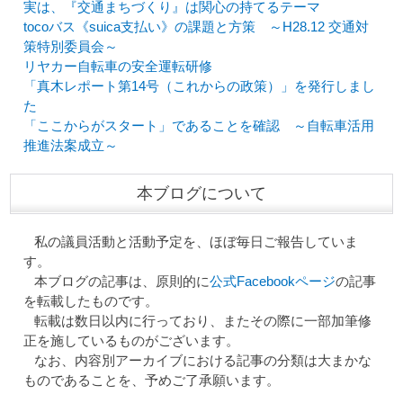
実は、『交通まちづくり』は関心の持てるテーマ
tocoバス《suica支払い》の課題と方策 ～H28.12 交通対
策特別委員会～
リヤカー自転車の安全運転研修
「真木レポート第14号（これからの政策）」を発行しまし
た
「ここからがスタート」であることを確認 ～自転車活用
推進法案成立～
本ブログについて
私の議員活動と活動予定を、ほぼ毎日ご報告していま
す。
本ブログの記事は、原則的に
公式Facebookページ
の記事
を転載したものです。
転載は数日以内に行っており、またその際に一部加筆修
正を施しているものがございます。
なお、内容別アーカイブにおける記事の分類は大まかな
ものであることを、予めご了承願います。