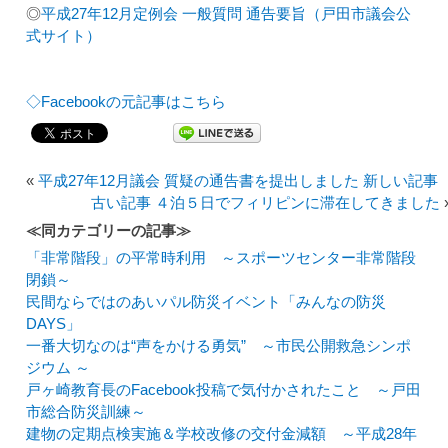
◎
平成27年12月定例会 一般質問 通告要旨（戸田市議会公
式サイト）
◇Facebookの元記事はこちら
«
平成27年12月議会 質疑の通告書を提出しました 新しい記事
古い記事 ４泊５日でフィリピンに滞在してきました
≪同カテゴリーの記事≫
「非常階段」の平常時利用 ～スポーツセンター非常階段
閉鎖～
民間ならではのあいパル防災イベント「みんなの防災
DAYS」
一番大切なのは“声をかける勇気” ～市民公開救急シンポ
ジウム ～
戸ヶ崎教育長のFacebook投稿で気付かされたこと ～戸田
市総合防災訓練～
建物の定期点検実施＆学校改修の交付金減額 ～平成28年