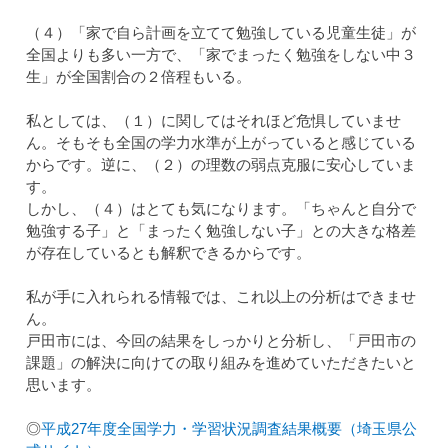
（４）「家で自ら計画を立てて勉強している児童生徒」が
全国よりも多い一方で、「家でまったく勉強をしない中３
生」が全国割合の２倍程もいる。
私としては、（１）に関してはそれほど危惧していませ
ん。そもそも全国の学力水準が上がっていると感じている
からです。逆に、（２）の理数の弱点克服に安心していま
す。
しかし、（４）はとても気になります。「ちゃんと自分で
勉強する子」と「まったく勉強しない子」との大きな格差
が存在しているとも解釈できるからです。
私が手に入れられる情報では、これ以上の分析はでき
ませ
ん。
戸田市には、今回の結果をしっかりと分析し、「戸田市の
課題」の解決に向けての取り組みを進めていただきたいと
思います。
◎
平成27年度全国学力・学習状況調査結果概要（埼玉県
公