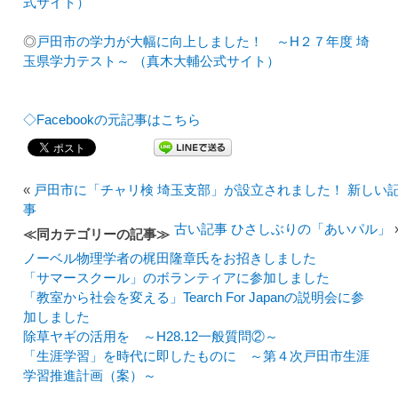
式サイト）
◎
戸田市の学力が大幅に向上しました！ ～H２７年度 埼
玉県
学力テスト～ （真木大輔公式サイト）
◇Facebookの元記事はこちら
«
戸田市に「チャリ検 埼玉支部」が設立されました！ 新しい
事
古い記事 ひさしぶりの「あいパル」
≪同カテゴリーの記事≫
ノーベル物理学者の梶田隆章氏をお招きしました
「サマースクール」のボランティアに参加しました
「教室から社会を変える」Tearch For Japanの説明会に参
加しました
除草ヤギの活用を ～H28.12一般質問②～
「生涯学習」を時代に即したものに ～第４次戸田市生涯
学習推進計画（案）～