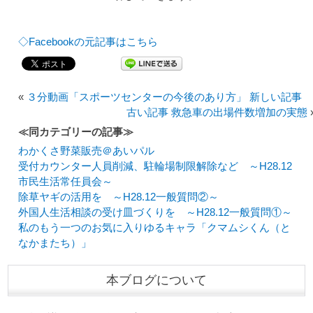
◇Facebookの元記事はこちら
«
３分動画「スポーツセンターの今後のあり方」 新しい記事
古い記事 救急車の出場件数増加の実態
≪同カテゴリーの記事≫
わかくさ野菜販売＠あいパル
受付カウンター人員削減、駐輪場制限解除など ～H28.12
市民生活常任員会～
除草ヤギの活用を ～H28.12一般質問②～
外国人生活相談の受け皿づくりを ～H28.12一般質問①～
私のもう一つのお気に入りゆるキャラ「クマムシくん（と
なかまたち）」
本ブログについて