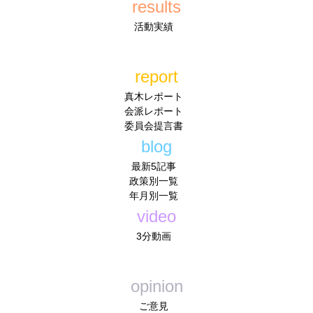
results
活動実績
report
真木レポート
会派レポート
委員会提言書
blog
最新5記事
政策別一覧
年月別一覧
video
3分動画
opinion
ご意見